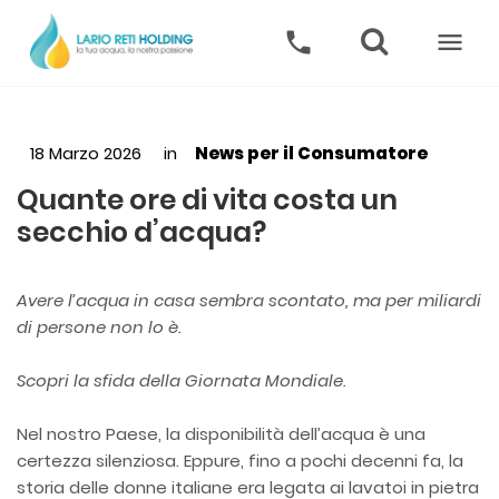
Home
Corporate
Sostenibilità
Chi Siamo
Società Trasparente
Mission
Fornitori e Gare
18 Marzo 2026
in
News per il Consumatore
Codice Etico
Lavora con Noi
Quante ore di vita costa un
Regolamento per la disciplina dei contratti pubblici
Statuto
Contatti
secchio d’acqua?
Diventare Fornitori
Sistema di Gestione Integrato
Avvisi e Altre Procedure di Gara
Governance
Affidamenti Diretti
Avere l’acqua in casa sembra scontato, ma per miliardi
La struttura societaria
Water Alliance
di persone non lo è.
Archivio
Azionariato
Sinergie Territoriali
Bilanci
Gare Concluse
Nuove Energie Territoriali
Scopri la sfida della Giornata Mondiale.
Cariche Sociali
Esiti e aggiornamenti gare
Emolumenti Amministratori
Indagini di mercato e manifestazioni di interesse conclus
Nel nostro Paese, la disponibilità dell’acqua è una
certezza silenziosa. Eppure, fino a pochi decenni fa, la
storia delle donne italiane era legata ai lavatoi in pietra